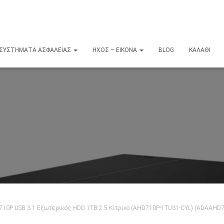
ΣΥΣΤΉΜΑΤΑ ΑΣΦΑΛΕΊΑΣ
ΉΧΟΣ – ΕΙΚΌΝΑ
BLOG
ΚΑΛΆΘΙ
710P USB 3.1 Εξωτερικός HDD 1TB 2.5 Κίτρινο (AHD710P-1TU31-CYL) (ADAAHD7