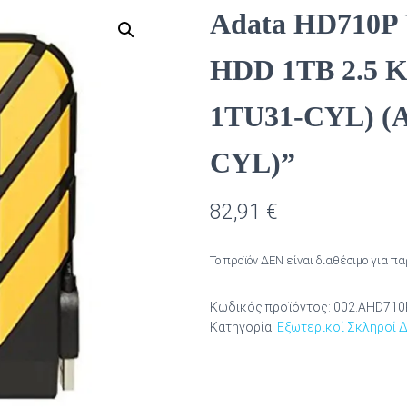
Adata HD710P 
HDD 1TB 2.5 Κ
1TU31-CYL) (
CYL)”
82,91
€
Το προϊόν ΔΕΝ είναι διαθέσιμο για π
Κωδικός προϊόντος:
002.AHD710
Κατηγορία:
Εξωτερικοί Σκληροί Δ