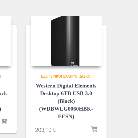
Ι
ΕΞΩΤΕΡΙΚΟΊ ΣΚΛΗΡΟΊ ΔΊΣΚΟΙ
Western Digital Elements
ack
Desktop 6TB USB 3.0
(Black)
)
(WDBWLG0060HBK-
EESN)
203,10
€