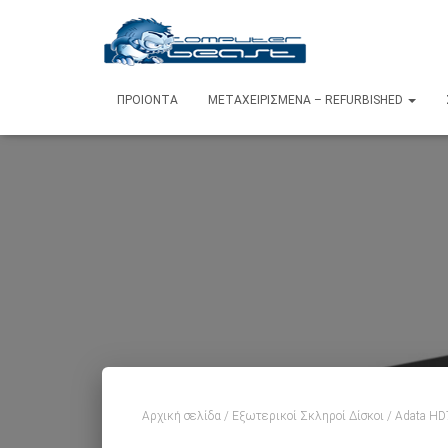
ΠΡΟΙΌΝΤΑ
ΜΕΤΑΧΕΙΡΙΣΜΈΝΑ – REFURBISHED
Αρχική σελίδα
/
Εξωτερικοί Σκληροί Δίσκοι
/ Adata HD