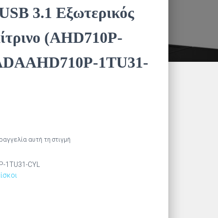
USB 3.1 Εξωτερικός
ίτρινο (AHD710P-
ADAAHD710P-1TU31-
αραγγελία αυτή τη στιγμή
P-1TU31-CYL
ίσκοι