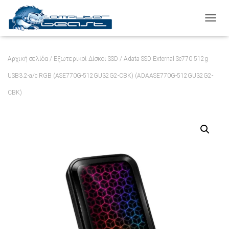
ΕΝΑΛ
Αρχική σελίδα
/
Εξωτερικοί Δίσκοι SSD
/ Adata SSD External Se770 512g
USB3.2-a/c RGB (ASE770G-512GU32G2-CBK) (ADAASE770G-512GU32G2-
CBK)