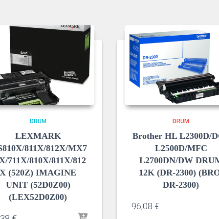
DRUM
DRUM
LEXMARK
Brother HL L2300D/
810X/811X/812X/MX7
L2500D/MFC
X/711X/810X/811X/812
L2700DN/DW DRU
X (520Z) IMAGINE
12K (DR-2300) (BRO
UNIT (52D0Z00)
DR-2300)
(LEX52D0Z00)
96,08
€
,38
€