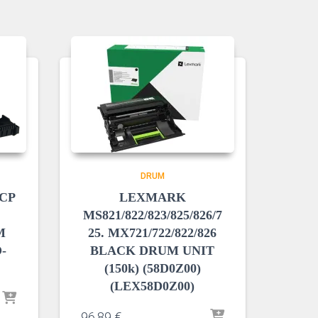
DRUM
DCP
LEXMARK
MS821/822/823/825/826/7
M
25. MX721/722/822/826
-
BLACK DRUM UNIT
(150k) (58D0Z00)
(LEX58D0Z00)
96,89
€