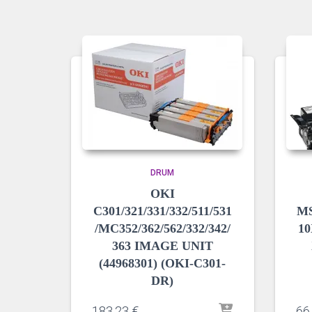
DRUM
OKI
C301/321/331/332/511/531
MS
/MC352/362/562/332/342/
10
363 IMAGE UNIT
(44968301) (OKI-C301-
DR)
183,23
€
66