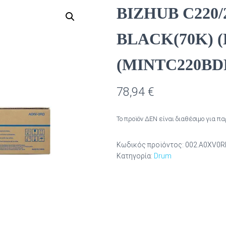
BIZHUB C220
BLACK(70Κ) (
(MINTC220BD
78,94
€
Το προϊόν ΔΕΝ είναι διαθέσιμο για π
Κωδικός προϊόντος:
002.A0XV0R
Κατηγορία:
Drum