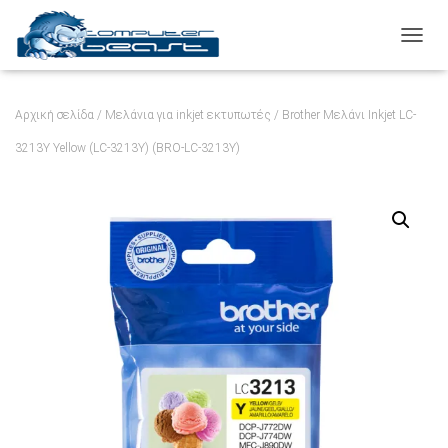
ΕΝΑΛ
Αρχική σελίδα
/
Μελάνια για inkjet εκτυπωτές
/ Brother Μελάνι Inkjet LC-
3213Y Yellow (LC-3213Y) (BRO-LC-3213Y)