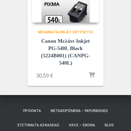
ΜΕΛΆΝΙΑ ΓΙΑ INKJET ΕΚΤΥΠΩΤΈΣ
Canon Μελάνι Inkjet
PG-540L Black
(5224B001) (CANPG-
540L)
30,59
€
ΠΡΟΙΌΝΤΑ
ΜΕΤΑΧΕΙΡΙΣΜΈΝΑ – REFURBISHED
ΣΥΣΤΉΜΑΤΑ ΑΣΦΑΛΕΊΑΣ
ΉΧΟΣ – ΕΙΚΌΝΑ
BLOG