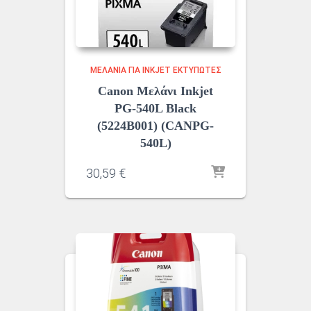
ΜΕΛΆΝΙΑ ΓΙΑ INKJET ΕΚΤΥΠΩΤΈΣ
Canon Μελάνι Inkjet
PG-540L Black
(5224B001) (CANPG-
540L)
30,59
€