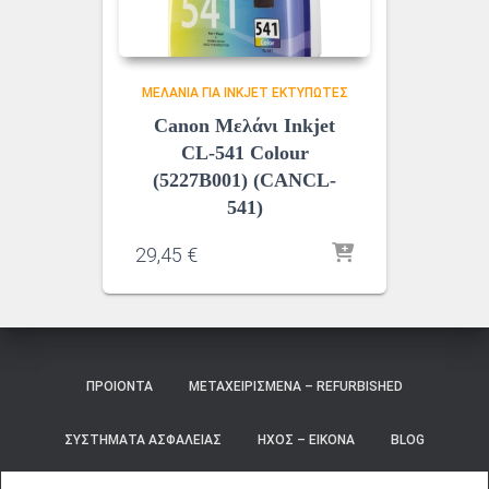
ΜΕΛΆΝΙΑ ΓΙΑ INKJET ΕΚΤΥΠΩΤΈΣ
Canon Μελάνι Inkjet
CL-541 Colour
(5227B001) (CANCL-
541)
29,45
€
ΠΡΟΙΌΝΤΑ
ΜΕΤΑΧΕΙΡΙΣΜΈΝΑ – REFURBISHED
ΣΥΣΤΉΜΑΤΑ ΑΣΦΑΛΕΊΑΣ
ΉΧΟΣ – ΕΙΚΌΝΑ
BLOG