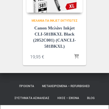
ΜΕΛΆΝΙΑ ΓΙΑ INKJET ΕΚΤΥΠΩΤΈΣ
Canon Μελάνι Inkjet
CLI-581BKXL Black
(2052C001) (CANCLI-
581BKXL)
19,95
€
ΠΡΟΙΌΝΤΑ
ΜΕΤΑΧΕΙΡΙΣΜΈΝΑ – REFURBISHED
ΣΥΣΤΉΜΑΤΑ ΑΣΦΑΛΕΊΑΣ
ΉΧΟΣ – ΕΙΚΌΝΑ
BLOG