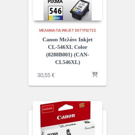
ΜΕΛΆΝΙΑ ΓΙΑ INKJET ΕΚΤΥΠΩΤΈΣ
Canon Μελάνι Inkjet
CL-546XL Color
(8288B001) (CAN-
CL546XL)
30,55
€