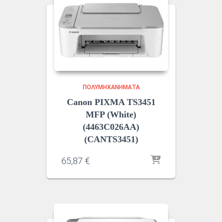
ΠΟΛΥΜΗΧΑΝΉΜΑΤΑ
Canon PIXMA TS3451
MFP (White)
(4463C026AA)
(CANTS3451)
65,87
€