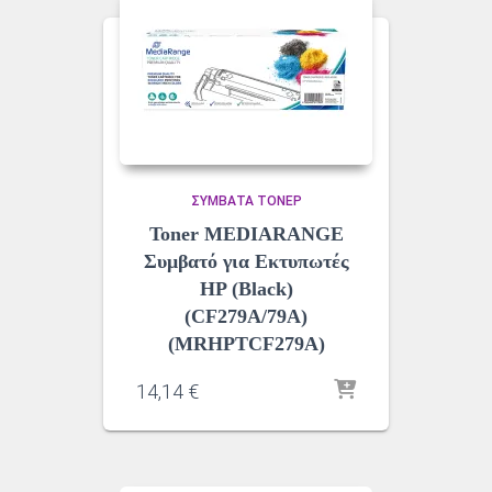
ΣΥΜΒΑΤΆ ΤΌΝΕΡ
Toner MEDIARANGE
Συμβατό για Εκτυπωτές
HP (Black)
(CF279A/79A)
(MRHPTCF279A)
14,14
€