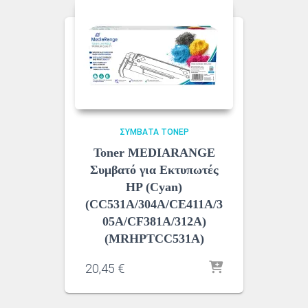
ΣΥΜΒΑΤΆ ΤΌΝΕΡ
Toner MEDIARANGE
Συμβατό για Εκτυπωτές
HP (Cyan)
(CC531A/304A/CE411A/3
05A/CF381A/312A)
(MRHPTCC531A)
20,45
€