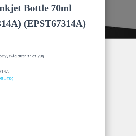
nkjet Bottle 70ml
314A) (EPST67314A)
αραγγελία αυτή τη στιγμή
314A
τυπωτές