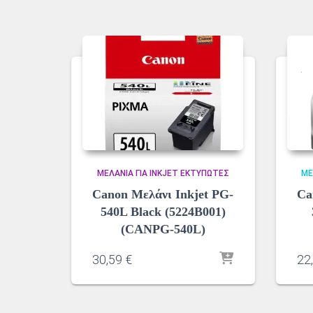
ΜΕΛΆΝΙΑ ΓΙΑ INKJET ΕΚΤΥΠΩΤΈΣ
ΜΕ
Canon Μελάνι Inkjet PG-
Ca
540L Black (5224B001)
(CANPG-540L)
30,59
€
22