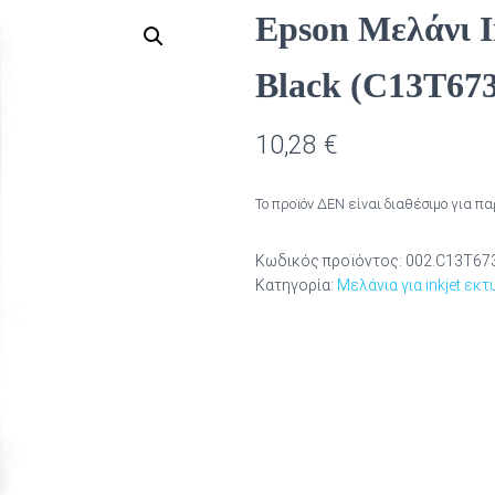
Epson Μελάνι I
Black (C13T67
10,28
€
Το προϊόν ΔΕΝ είναι διαθέσιμο για π
Κωδικός προϊόντος:
002.C13T67
Κατηγορία:
Μελάνια για inkjet εκ