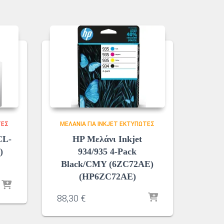
ΤΈΣ
ΜΕΛΆΝΙΑ ΓΙΑ INKJET ΕΚΤΥΠΩΤΈΣ
CL-
HP Μελάνι Inkjet
)
934/935 4-Pack
Black/CMY (6ZC72AE)
(HP6ZC72AE)
88,30
€