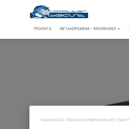
ΠΡΟΙΌΝΤΑ
ΜΕΤΑΧΕΙΡΙΣΜΈΝΑ – REFURBISHED
Αρχική σελίδα
/
Μελάνια για inkjet εκτυπωτές
/ Epson 