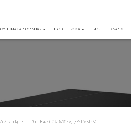
ΣΥΣΤΉΜΑΤΑ ΑΣΦΑΛΕΊΑΣ
ΉΧΟΣ – ΕΙΚΌΝΑ
BLOG
ΚΑΛΆΘΙ
Μελάνι Inkjet Bottle 70ml Black (C13T67314A) (EPST67314A)