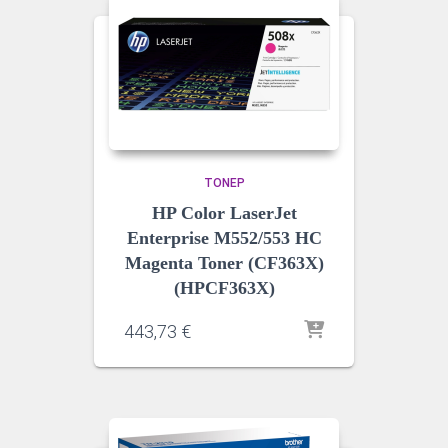
ΤΌΝΕΡ
HP Color LaserJet
Enterprise M552/553 HC
Magenta Toner (CF363X)
(HPCF363X)
443,73
€