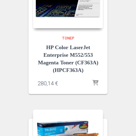
ΤΌΝΕΡ
HP Color LaserJet
Enterprise M552/553
Magenta Toner (CF363A)
(HPCF363A)
280,14
€