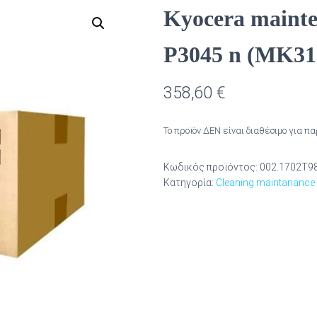
Kyocera maint
P3045 n (MK3
358,60
€
Το προϊόν ΔΕΝ είναι διαθέσιμο για π
Κωδικός προϊόντος:
002.1702T9
Κατηγορία:
Cleaning maintanance 