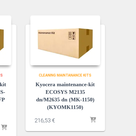
TS
CLEANING MAINTANANCE KITS
kit
Kyocera maintenance-kit
S-
ECOSYS M2135
FP
dn/M2635 dn (MK-1150)
(KYOMK1150)
216,53
€