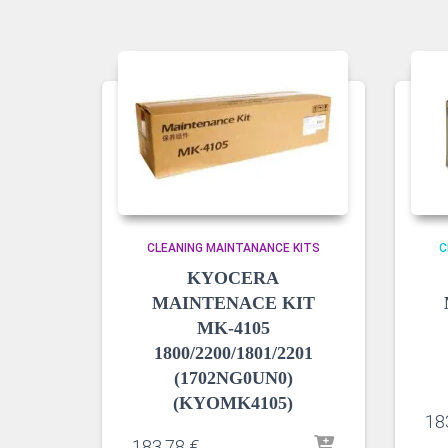
CLEANING MAINTANANCE KITS
C
KYOCERA
MAINTENACE KIT
MK-4105
1800/2200/1801/2201
(1702NG0UN0)
(KYOMK4105)
18
183,78
€