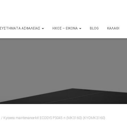
ΣΥΣΤΉΜΑΤΑ ΑΣΦΑΛΕΊΑΣ
ΉΧΟΣ – ΕΙΚΌΝΑ
BLOG
ΚΑΛΆΘΙ
s
/ Kyocera maintenance-kit ECOSYS P3045 n (MK3160) (KYOMK3160)