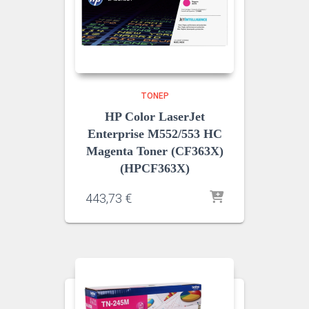
ΤΌΝΕΡ
HP Color LaserJet
Enterprise M552/553 HC
Magenta Toner (CF363X)
(HPCF363X)
443,73
€