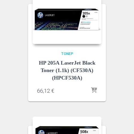
ΤΌΝΕΡ
HP 205A LaserJet Black
Toner (1.1k) (CF530A)
(HPCF530A)
66,12
€