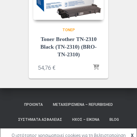
ΤΌΝΕΡ
Toner Brother TN-2310
Black (TN-2310) (BRO-
TN-2310)
54,76
€
ΠΡΟΙΌΝΤΑ
ΜΕΤΑΧΕΙΡΙΣΜΈΝΑ – REFURBISHED
ΣΥΣΤΉΜΑΤΑ ΑΣΦΑΛΕΊΑΣ
ΉΧΟΣ – ΕΙΚΌΝΑ
BLOG
ΚΑΛΆΘΙ
ΣΎΝΔΕΣΗ
Ο ιστότοπος χρησιμοποιεί cookies για τη βελτιστοποίηση
X