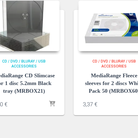
CD / DVD / BLURAY / USB
CD / DVD / BLURAY / USB
ACCESSORIES
ACCESSORIES
diaRange CD Slimcase
MediaRange Fleece
or 1 disc 5.2mm Black
sleeves for 2 discs Wh
tray (MRBOX21)
Pack 50 (MRBOX60
50
€
3,37
€