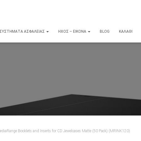
ΣΥΣΤΉΜΑΤΑ ΑΣΦΑΛΕΊΑΣ
ΉΧΟΣ – ΕΙΚΌΝΑ
BLOG
ΚΑΛΆΘΙ
ediaRange Booklets and Inserts for CD Jewelcases Matte (50 Pack) (MRINK120)