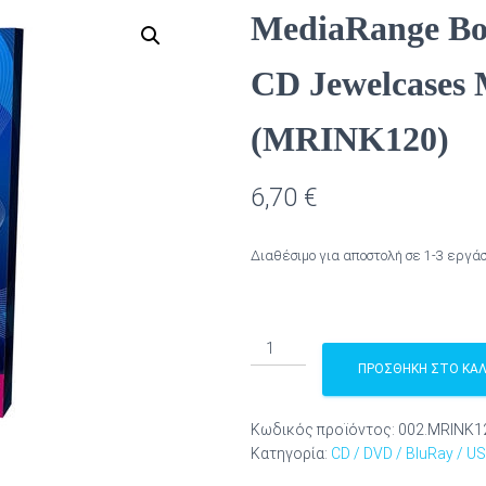
MediaRange Boo
CD Jewelcases 
(MRINK120)
6,70
€
Διαθέσιμο για αποστολή σε 1-3 εργ
MediaRange
Booklets
ΠΡΟΣΘΉΚΗ ΣΤΟ ΚΑΛ
and
Inserts
Κωδικός προϊόντος:
002.MRINK1
for
Κατηγορία:
CD / DVD / BluRay / U
CD