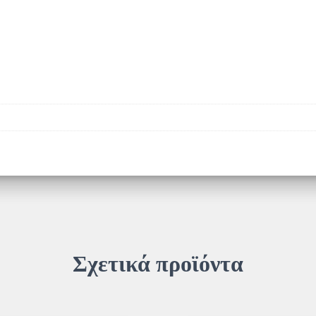
Jewelcases
Matte
(50
Pack)
(MRINK120)
ποσότητα
Σχετικά προϊόντα