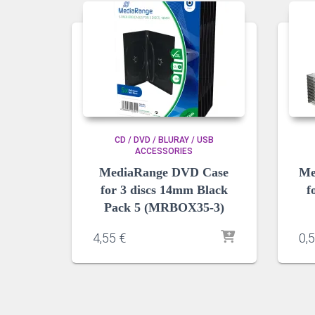
CD / DVD / BLURAY / USB
ACCESSORIES
MediaRange DVD Case
Me
for 3 discs 14mm Black
f
Pack 5 (MRBOX35-3)
4,55
€
0,