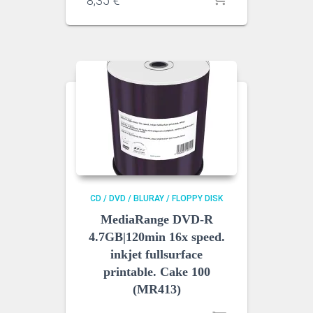
8,35
€
CD / DVD / BLURAY / FLOPPY DISK
MediaRange DVD-R
4.7GB|120min 16x speed.
inkjet fullsurface
printable. Cake 100
(MR413)