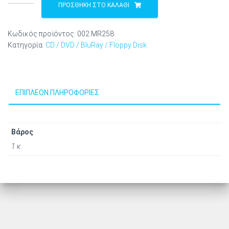
Mini
ΠΡΟΣΘΉΚΗ ΣΤΟ ΚΑΛΆΘΙ
CD-
R
Κωδικός προϊόντος:
002.MR258
22'
Κατηγορία:
CD / DVD / BluRay / Floppy Disk
200MB
24x
Silver
Unprinted/Blank
ΕΠΙΠΛΈΟΝ ΠΛΗΡΟΦΟΡΊΕΣ
Shrink50
(MR258)
ποσότητα
Βάρος
1 κ.