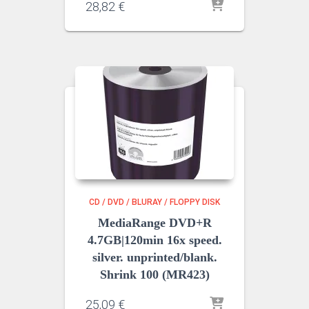
28,82
€
CD / DVD / BLURAY / FLOPPY DISK
MediaRange DVD+R
4.7GB|120min 16x speed.
silver. unprinted/blank.
Shrink 100 (MR423)
25,09
€