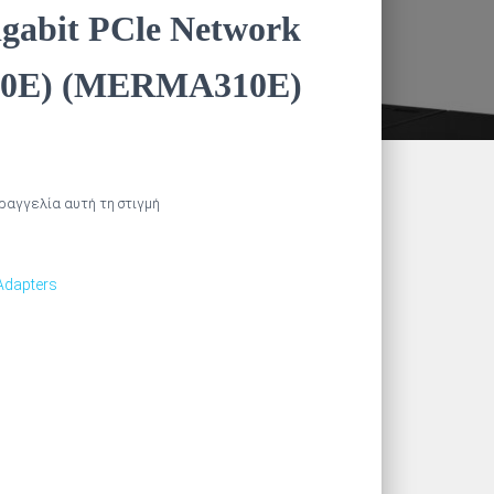
igabit PCle Network
10E) (MERMA310E)
αραγγελία αυτή τη στιγμή
 Adapters