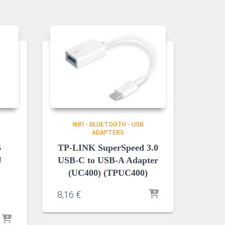
WIFI - BLUETOOTH - USB
ADAPTERS
B
TP-LINK SuperSpeed 3.0
U
USB-C to USB-A Adapter
(UC400) (TPUC400)
8,16
€