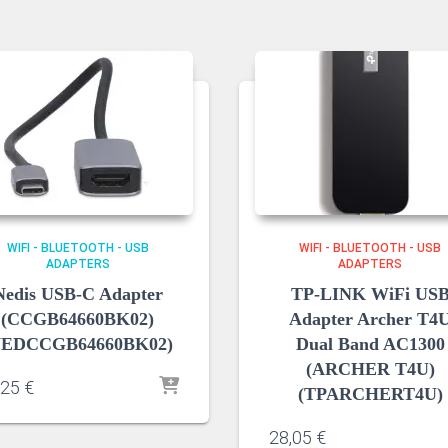
WIFI - BLUETOOTH - USB
WIFI - BLUETOOTH - USB
ADAPTERS
ADAPTERS
Nedis USB-C Adapter
TP-LINK WiFi US
(CCGB64660BK02)
Adapter Archer T4
NEDCCGB64660BK02)
Dual Band AC1300
(ARCHER T4U)
,25
€
(TPARCHERT4U)
28,05
€