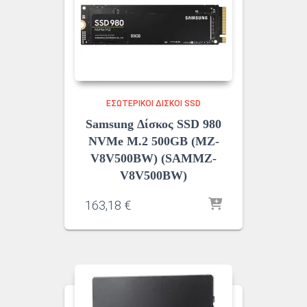
ΕΣΩΤΕΡΙΚΟΊ ΔΊΣΚΟΙ SSD
Samsung Δίσκος SSD 980
NVMe M.2 500GB (MZ-
V8V500BW) (SAMMZ-
V8V500BW)
163,18
€