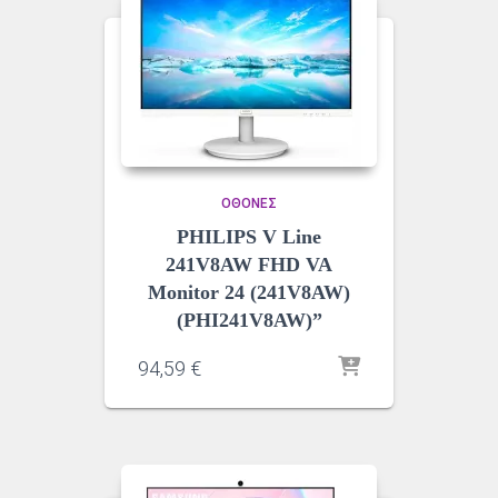
ΟΘΌΝΕΣ
PHILIPS V Line
241V8AW FHD VA
Monitor 24 (241V8AW)
(PHI241V8AW)”
94,59
€