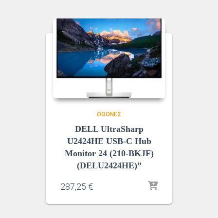
ΟΘΌΝΕΣ
DELL UltraSharp
U2424HE USB-C Hub
Monitor 24 (210-BKJF)
(DELU2424HE)”
287,25
€