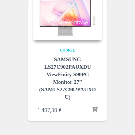
ΟΘΌΝΕΣ
SAMSUNG
LS27C902PAUXDU
ViewFinity S90PC
Monitor 27”
(SAMLS27C902PAUXD
U)
1.487,38
€