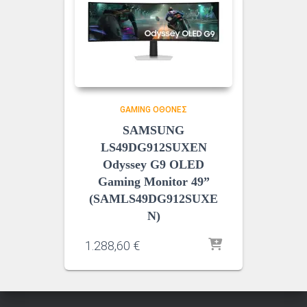
GAMING ΟΘΌΝΕΣ
SAMSUNG
LS49DG912SUXEN
Odyssey G9 OLED
Gaming Monitor 49”
(SAMLS49DG912SUXE
N)
1.288,60
€