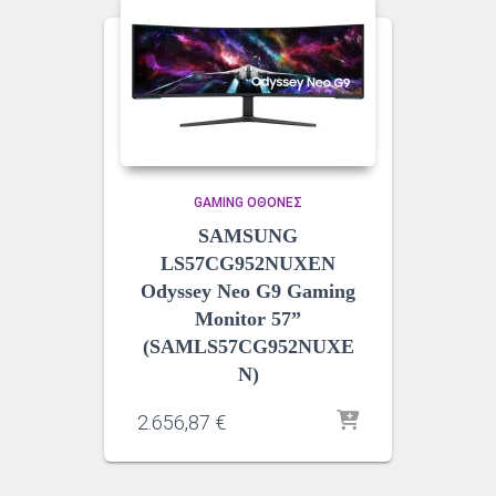
GAMING ΟΘΌΝΕΣ
SAMSUNG
LS57CG952NUXEN
Odyssey Neo G9 Gaming
Monitor 57”
(SAMLS57CG952NUXE
N)
2.656,87
€