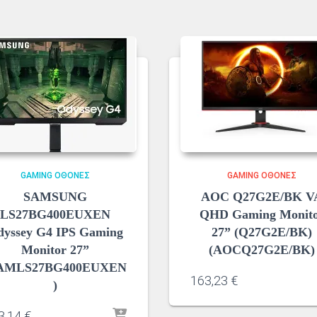
GAMING ΟΘΌΝΕΣ
GAMING ΟΘΌΝΕΣ
SAMSUNG
AOC Q27G2E/BK V
LS27BG400EUXEN
QHD Gaming Monit
dyssey G4 IPS Gaming
27” (Q27G2E/BK)
Monitor 27”
(AOCQ27G2E/BK)
AMLS27BG400EUXEN
163,23
€
)
3,14
€