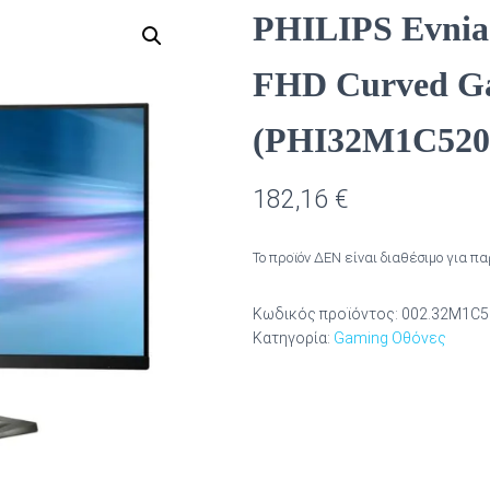
PHILIPS Evni
FHD Curved Ga
(PHI32M1C52
182,16
€
Το προϊόν ΔΕΝ είναι διαθέσιμο για π
Κωδικός προϊόντος:
002.32M1C
Κατηγορία:
Gaming Οθόνες