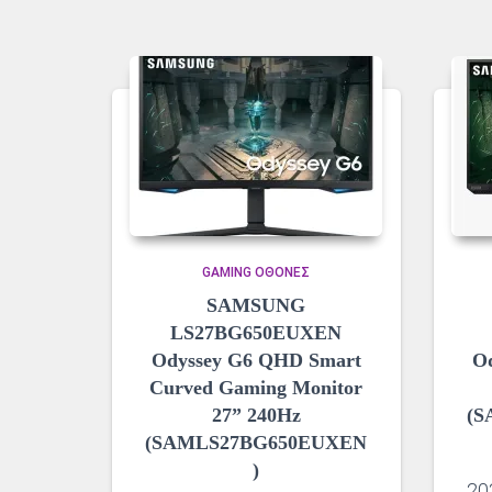
GAMING ΟΘΌΝΕΣ
SAMSUNG
LS27BG650EUXEN
Odyssey G6 QHD Smart
O
Curved Gaming Monitor
27” 240Hz
(S
(SAMLS27BG650EUXEN
)
20