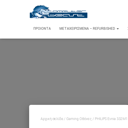
ΠΡΟΙΌΝΤΑ
ΜΕΤΑΧΕΙΡΙΣΜΈΝΑ – REFURBISHED
Αρχική σελίδα
/
Gaming Οθόνες
/ PHILIPS Evnia 332M