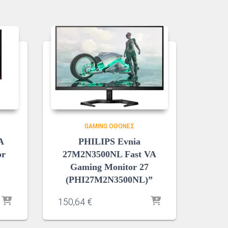
GAMING ΟΘΌΝΕΣ
A
PHILIPS Evnia
or
27M2N3500NL Fast VA
Gaming Monitor 27
(PHI27M2N3500NL)”
150,64
€