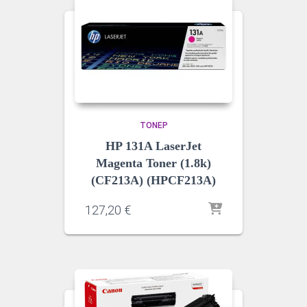
ΤΌΝΕΡ
HP 131A LaserJet
Magenta Toner (1.8k)
(CF213A) (HPCF213A)
127,20
€