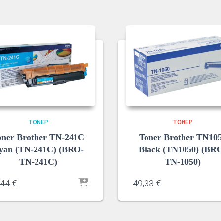
ΤΌΝΕΡ
ΤΌΝΕΡ
oner Brother TN-241C
Toner Brother TN10
yan (TN-241C) (BRO-
Black (TN1050) (BR
TN-241C)
TN-1050)
,44
€
49,33
€