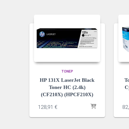
ΤΌΝΕΡ
HP 131X LaserJet Black
T
Toner HC (2.4k)
C
(CF210X) (HPCF210X)
128,91
€
82