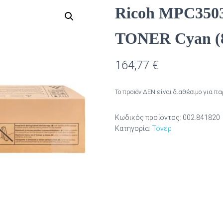
Ricoh MPC350
TONER Cyan (8
164,77
€
Το προϊόν ΔΕΝ είναι διαθέσιμο για π
Κωδικός προϊόντος:
002.841820
Κατηγορία:
Τόνερ