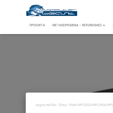
ΠΡΟΙΌΝΤΑ
ΜΕΤΑΧΕΙΡΙΣΜΈΝΑ – REFURBISHED
Αρχική σελίδα
/
Τόνερ
/ Ricoh MPC3503/MPC3004/MPC3