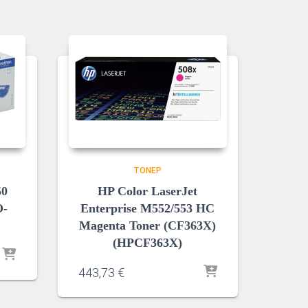
ΤΌΝΕΡ
50
HP Color LaserJet
O-
Enterprise M552/553 HC
Magenta Toner (CF363X)
(HPCF363X)
443,73
€