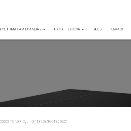
ΣΥΣΤΉΜΑΤΑ ΑΣΦΑΛΕΊΑΣ
ΉΧΟΣ – ΕΙΚΌΝΑ
BLOG
ΚΑΛΆΘΙ
003 TONER Cyan (841820) (RICT3503C)