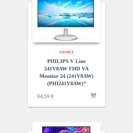
ΟΘΌΝΕΣ
PHILIPS V Line
241V8AW FHD VA
Monitor 24 (241V8AW)
(PHI241V8AW)”
94,59
€