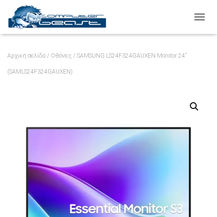
ΕΝΑΛ
Αρχική σελίδα
/
Οθόνες
/ SAMSUNG LS24F324GAUXEN Monitor 24”
(SAMLS24F324GAUXEN)