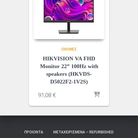
ΟΘΌΝΕΣ
HIKVISION VA FHD
Monitor 22” 100Hz with
speakers (HKVDS-
D5022F2-1V2S)
91,08
€
ΠΡΟΙΌΝΤΑ
ΜΕΤΑΧΕΙΡΙΣΜΈΝΑ – REFURBISHED