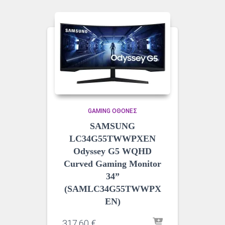
GAMING ΟΘΌΝΕΣ
SAMSUNG
LC34G55TWWPXEN
Odyssey G5 WQHD
Curved Gaming Monitor
34”
(SAMLC34G55TWWPX
EN)
317,60
€