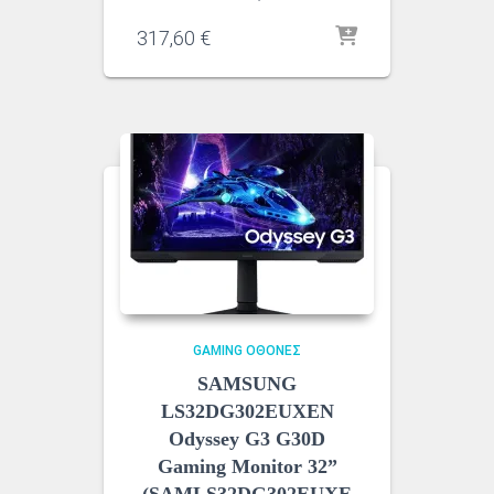
317,60
€
GAMING ΟΘΌΝΕΣ
SAMSUNG
LS32DG302EUXEN
Odyssey G3 G30D
Gaming Monitor 32”
(SAMLS32DG302EUXE