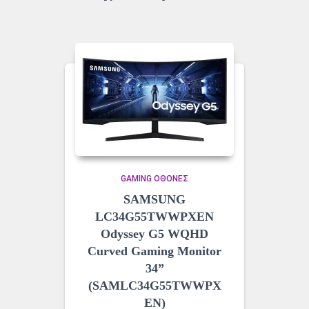
GAMING ΟΘΌΝΕΣ
SAMSUNG
LC34G55TWWPXEN
Odyssey G5 WQHD
Curved Gaming Monitor
34”
(SAMLC34G55TWWPX
EN)