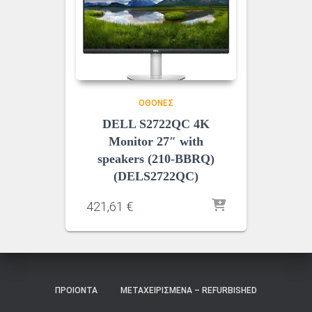
ΟΘΌΝΕΣ
DELL S2722QC 4K
Monitor 27″ with
speakers (210-BBRQ)
(DELS2722QC)
421,61
€
ΠΡΟΙΌΝΤΑ
ΜΕΤΑΧΕΙΡΙΣΜΈΝΑ – REFURBISHED