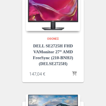
ΟΘΌΝΕΣ
DELL SE2725H FHD
VAMonitor 27” AMD
FreeSync (210-BNHJ)
(DELSE2725H)
147,04
€