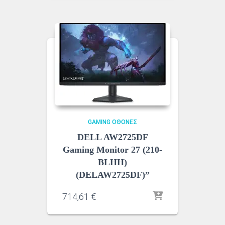
GAMING ΟΘΌΝΕΣ
DELL AW2725DF
Gaming Monitor 27 (210-
BLHH)
(DELAW2725DF)”
714,61
€