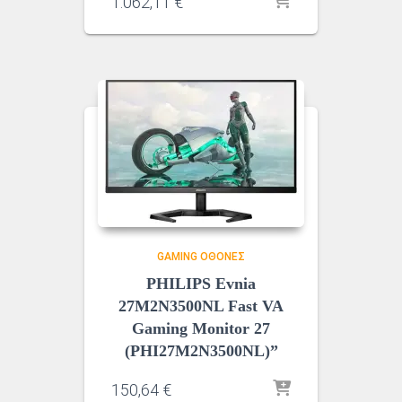
1.062,11
€
GAMING ΟΘΌΝΕΣ
PHILIPS Evnia
27M2N3500NL Fast VA
Gaming Monitor 27
(PHI27M2N3500NL)”
150,64
€