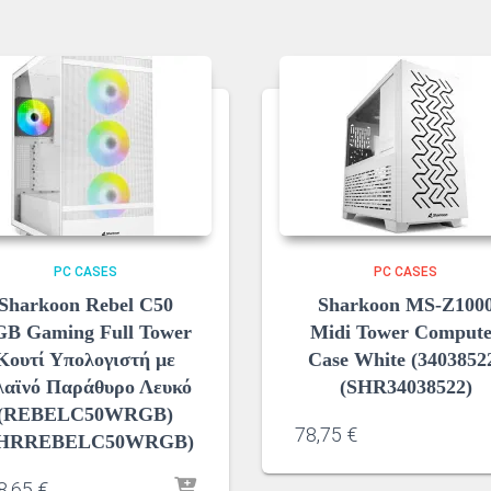
PC CASES
PC CASES
Sharkoon Rebel C50
Sharkoon MS-Z100
B Gaming Full Tower
Midi Tower Comput
Κουτί Υπολογιστή με
Case White (3403852
αϊνό Παράθυρο Λευκό
(SHR34038522)
(REBELC50WRGB)
78,75
€
SHRREBELC50WRGB)
8,65
€