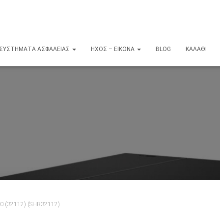
ΣΥΣΤΉΜΑΤΑ ΑΣΦΑΛΕΊΑΣ
ΉΧΟΣ – ΕΙΚΌΝΑ
BLOG
ΚΑΛΆΘΙ
0 (32112) (SHR32112)