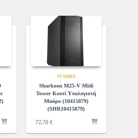
PC CASES
0
Sharkoon M25-V Midi
er
Tower Κουτί Υπολογιστή
2)
Μαύρο (10415879)
(SHR10415879)
72,78
€