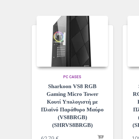
PC CASES
Sharkoon VS8 RGB
Gaming Micro Tower
RG
Κουτί Υπολογιστή με
Πλαϊνό Παράθυρο Μαύρο
Πλ
(VS8BRGB)
(SHRVS8BRGB)
(
62,79
€
10