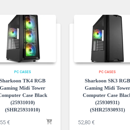
PC CASES
PC CASES
Sharkoon TK4 RGB
Sharkoon SK3 RG
Gaming Midi Tower
Gaming Midi Towe
Computer Case Black
Computer Case Blac
(25931010)
(25930931)
(SHR25931010)
(SHR25930931)
,55
€
52,80
€