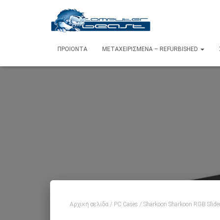
ΠΡΟΙΌΝΤΑ
ΜΕΤΑΧΕΙΡΙΣΜΈΝΑ – REFURBISHED
Αρχική σελίδα
/
PC Cases
/ Sharkoon Sharkoon RGB Sli