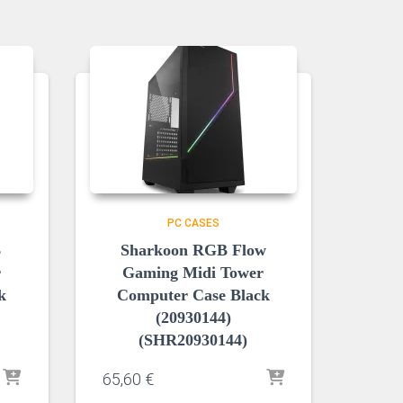
PC CASES
B
Sharkoon RGB Flow
r
Gaming Midi Tower
k
Computer Case Black
(20930144)
(SHR20930144)
65,60
€