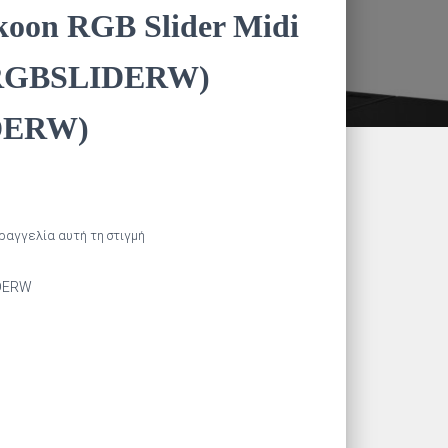
koon RGB Slider Midi
(RGBSLIDERW)
DERW)
αραγγελία αυτή τη στιγμή
DERW