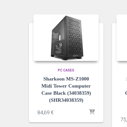
PC CASES
Sharkoon MS-Z1000
Midi Tower Computer
Case Black (34038359)
(SHR34038359)
84,69
€
75