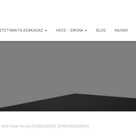
ΣΥΣΤΉΜΑΤΑ ΑΣΦΑΛΕΊΑΣ
ΉΧΟΣ – ΕΙΚΌΝΑ
BLOG
ΚΑΛΆΘΙ
der Midi Tower Λευκό (RGBSLIDERW) (SHRRGBSLIDERW)