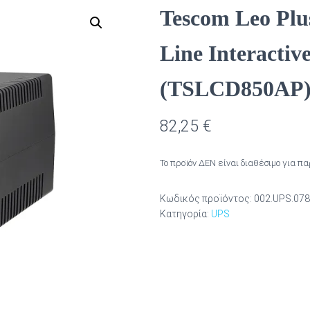
Tescom Leo Pl
Line Interactiv
(TSLCD850AP
82,25
€
Το προϊόν ΔΕΝ είναι διαθέσιμο για π
Κωδικός προϊόντος:
002.UPS.07
Κατηγορία:
UPS