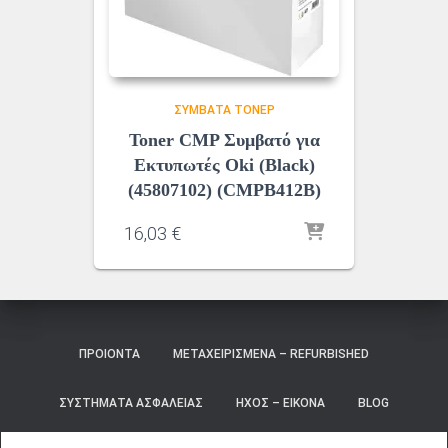
ΣΥΜΒΑΤΆ ΤΌΝΕΡ
Toner CMP Συμβατό για
Εκτυπωτές Oki (Black)
(45807102) (CMPB412B)
16,03
€
ΠΡΟΙΌΝΤΑ
ΜΕΤΑΧΕΙΡΙΣΜΈΝΑ – REFURBISHED
ΣΥΣΤΉΜΑΤΑ ΑΣΦΑΛΕΊΑΣ
ΉΧΟΣ – ΕΙΚΌΝΑ
BLOG