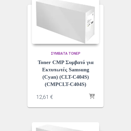
ΣΥΜΒΑΤΆ ΤΌΝΕΡ
Toner CMP Συμβατό για
Εκτυπωτές Samsung
(Cyan) (CLT-C404S)
(CMPCLT-C404S)
12,61
€