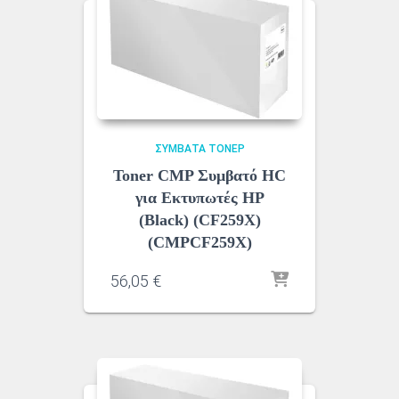
ΣΥΜΒΑΤΆ ΤΌΝΕΡ
Toner CMP Συμβατό HC
για Εκτυπωτές HP
(Black) (CF259X)
(CMPCF259X)
56,05
€