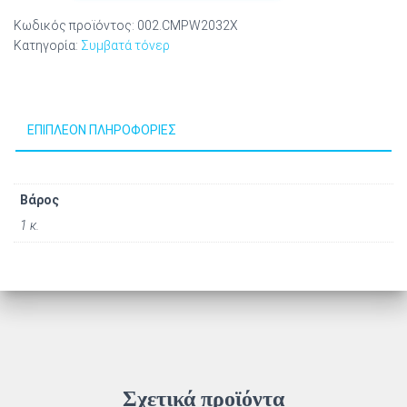
για
Κωδικός προϊόντος:
002.CMPW2032X
Εκτυπωτές
Κατηγορία:
Συμβατά τόνερ
HP
(Yellow)
(W2032X)
(CMPW2032X)
ΕΠΙΠΛΈΟΝ ΠΛΗΡΟΦΟΡΊΕΣ
ποσότητα
Βάρος
1 κ.
Σχετικά προϊόντα