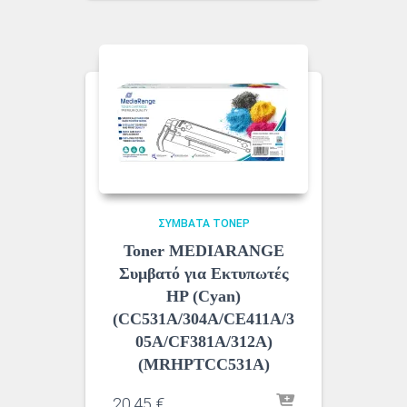
ΣΥΜΒΑΤΆ ΤΌΝΕΡ
Toner MEDIARANGE
Συμβατό για Εκτυπωτές
HP (Cyan)
(CC531A/304A/CE411A/3
05A/CF381A/312A)
(MRHPTCC531A)
20,45
€