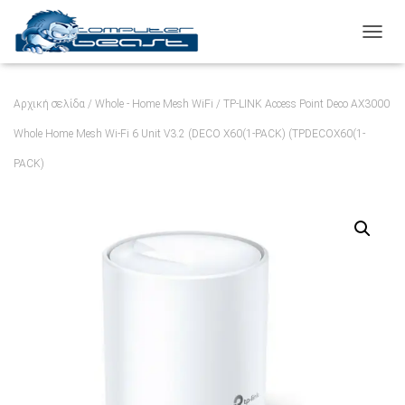
ΕΝΑΛ
Αρχική σελίδα
/
Whole - Home Mesh WiFi
/ TP-LINK Access Point Deco AX3000
Whole Home Mesh Wi-Fi 6 Unit V3.2 (DECO X60(1-PACK) (TPDECOX60(1-
PACK)