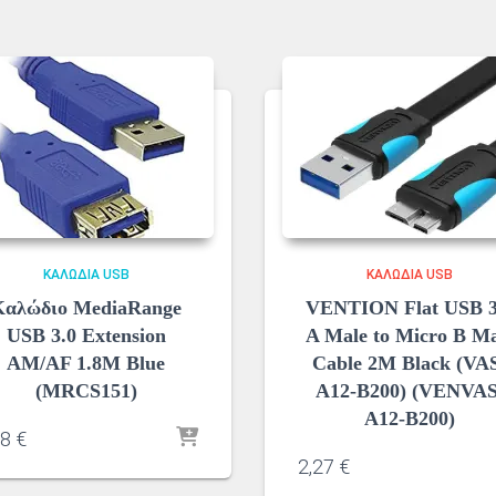
ΚΑΛΏΔΙΑ USB
ΚΑΛΏΔΙΑ USB
Καλώδιο MediaRange
VENTION Flat USB 3
USB 3.0 Extension
A Male to Micro B Ma
AM/AF 1.8M Blue
Cable 2M Black (VA
(MRCS151)
A12-B200) (VENVAS
A12-B200)
38
€
2,27
€