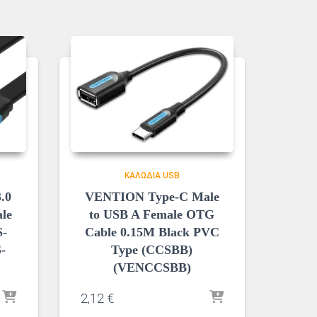
ΚΑΛΏΔΙΑ USB
.0
VENTION Type-C Male
le
to USB A Female OTG
S-
Cable 0.15M Black PVC
-
Type (CCSBB)
(VENCCSBB)
2,12
€