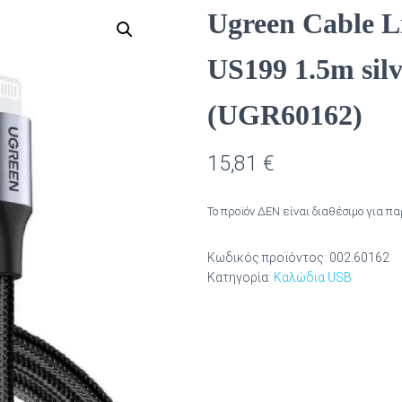
Ugreen Cable L
US199 1.5m silv
(UGR60162)
15,81
€
Το προϊόν ΔΕΝ είναι διαθέσιμο για π
Κωδικός προϊόντος:
002.60162
Κατηγορία:
Καλώδια USB