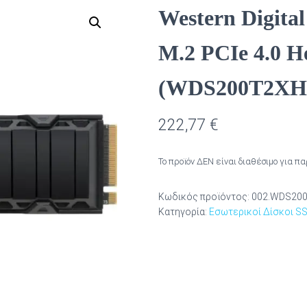
Western Digita
M.2 PCIe 4.0 H
(WDS200T2XH
222,77
€
Το προϊόν ΔΕΝ είναι διαθέσιμο για π
Κωδικός προϊόντος:
002.WDS20
Κατηγορία:
Εσωτερικοί Δίσκοι S