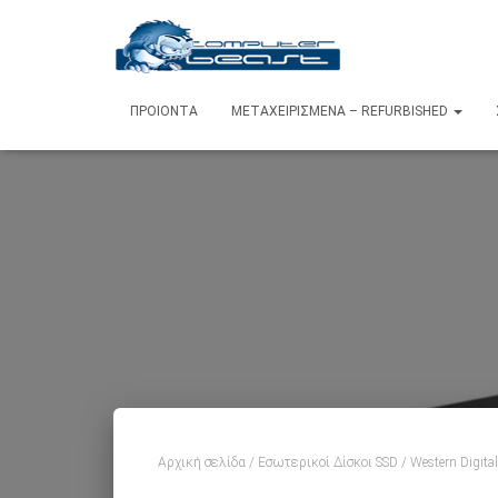
ΠΡΟΙΌΝΤΑ
ΜΕΤΑΧΕΙΡΙΣΜΈΝΑ – REFURBISHED
Αρχική σελίδα
/
Εσωτερικοί Δίσκοι SSD
/ Western Digit