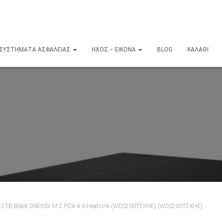
ΣΥΣΤΉΜΑΤΑ ΑΣΦΑΛΕΊΑΣ
ΉΧΟΣ – ΕΙΚΌΝΑ
BLOG
ΚΑΛΆΘΙ
al 2TB Black SN850X M.2 PCIe 4.0 Heatsink (WDS200T2XHE) (WDS200T2XHE)