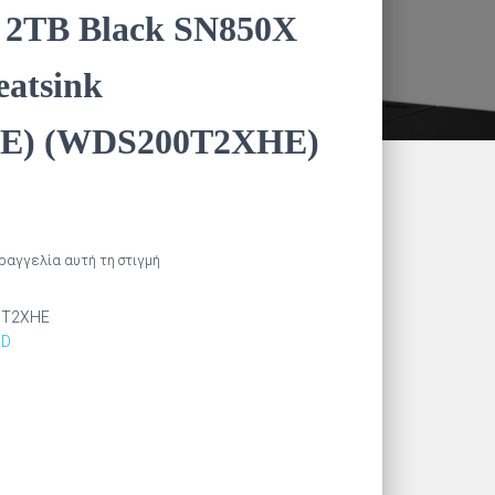
l 2TB Black SN850X
eatsink
E) (WDS200T2XHE)
αραγγελία αυτή τη στιγμή
0T2XHE
SD