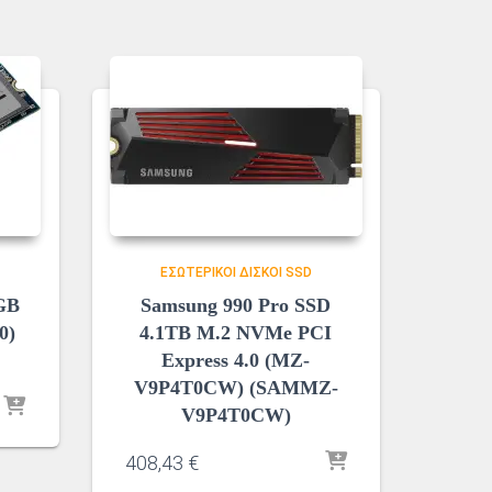
ΕΣΩΤΕΡΙΚΟΊ ΔΊΣΚΟΙ SSD
GB
Samsung 990 Pro SSD
0)
4.1TB M.2 NVMe PCI
Express 4.0 (MZ-
V9P4T0CW) (SAMMZ-
V9P4T0CW)
408,43
€