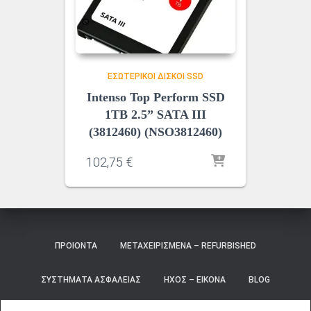
ΕΣΩΤΕΡΙΚΟΊ ΔΊΣΚΟΙ SSD
Intenso Top Perform SSD
1TB 2.5” SATA III
(3812460) (NSO3812460)
102,75
€
ΠΡΟΙΌΝΤΑ
ΜΕΤΑΧΕΙΡΙΣΜΈΝΑ – REFURBISHED
ΣΥΣΤΉΜΑΤΑ ΑΣΦΑΛΕΊΑΣ
ΉΧΟΣ – ΕΙΚΌΝΑ
BLOG