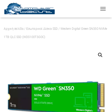
ΕΝΑΛ
Αρχική σελίδα
/
Εσωτερικοί Δίσκοι SSD
/ Western Digital Green SN350 NVMe
1TB QLC SSD (WDS100T3G0C)