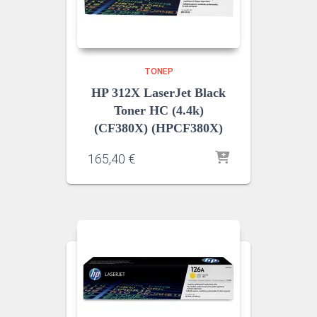
ΤΌΝΕΡ
HP 312X LaserJet Black
Toner HC (4.4k)
(CF380X) (HPCF380X)
165,40
€